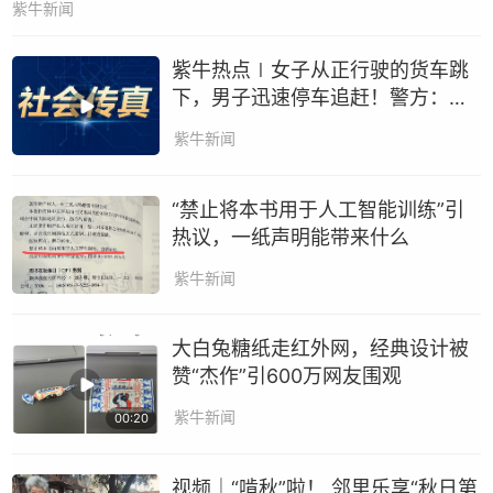
紫牛新闻
紫牛热点∣女子从正行驶的货车跳
下，男子迅速停车追赶！警方：系
夫妻矛盾引发，已批评教育
紫牛新闻
“禁止将本书用于人工智能训练”引
热议，一纸声明能带来什么
紫牛新闻
大白兔糖纸走红外网，经典设计被
赞“杰作”引600万网友围观
紫牛新闻
00:20
视频｜“啃秋”啦！ 邻里乐享“秋日第