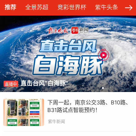
推荐
全景苏超
竞彩世界杯
紫牛头条
问
直击台风“白海豚”
直播中
下周一起，南京公交3路、B10路、
B31路试点智能预约！
紫牛新闻