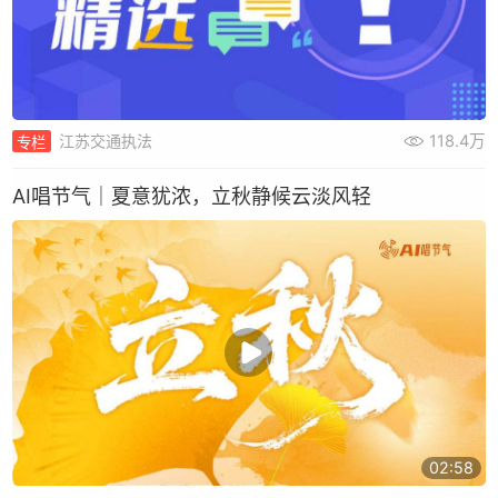
118.4万
江苏交通执法
专栏
AI唱节气｜夏意犹浓，立秋静候云淡风轻
02:58