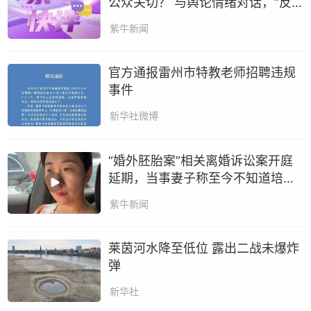
公众关切？ 与舆论情绪对话，“反
转”渴望更多细节
紫牛新闻
官方通报雷州市特教老师招聘违规
事件
新华社微博
“婚外胚胎案”相关离婚诉讼案开庭
延期，当事妻子称至今不知道培育
了几个胚胎
紫牛新闻
莱茵河水降至低位 露出二战未爆炸
弹
新华社