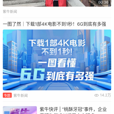
00:36
紫牛新闻
一图了然｜下载1部4K电影不到1秒！6G到底有多强
14.2万
紫牛新闻
专题
紫牛快评 | “桃酥牙冠”事件，企业