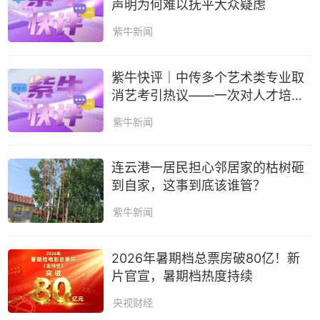
声明为何难以抚平大众疑虑
紫牛新闻
紫牛快评｜中传多个艺术类专业取
消艺考引热议——一次对人才培养
目标重新校准的探索
紫牛新闻
连云港一居民担心邻居家的枯树砸
到自家，这事到底该谁管？
紫牛新闻
2026年暑期档总票房破80亿！新
片官宣，暑期档热度持续
央视财经