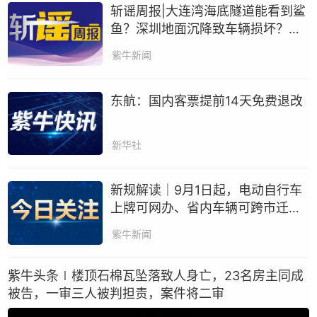
斩谣周报|大连湾海底隧道能看到鲨
鱼？深圳地面沉降致车辆损坏？假
的
紫牛新闻
东航：国内客票提前14天免费退改
新华社
新规解读｜9月1日起，电动自行车
上牌可网办、省内车辆可跨市迁
移、身份证“一证通办”
紫牛新闻
紫牛头条∣楼顶石棉瓦坠落致人身亡，23名房主同成
被告，一审三人被判担责，案件将二审