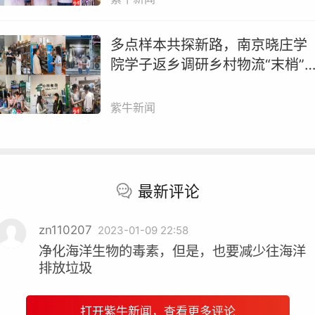
多点样本共探新路，南京晓庄学
院学子返乡调研乡村物流“末梢”
节
紫牛新闻
王森洋以第一作者身份发表的论文
据王森洋介绍，他的毕业论文模拟自然环境，将泥螺
最新评论
青蛤和四角蛤蜊暴露于形状不规则的聚苯乙烯微塑料
d，随后经过无污染的海水净化3 d，研究了三种贝类
zn110207
2023-01-09 22:58
微塑料的积累，并研究了其对贝类消化酶、抗氧化酶
净化海洋生物的毒素，但是，也要减少往海洋
排放垃圾
神经毒性。该研究揭示了海洋底栖贝类具备较高的微
料富集潜力，且其生态毒性与摄食方式有关，净化处
可有效去除贝类中的微塑料，为研究微塑料对底栖贝
打开紫牛新闻，查看更多评论