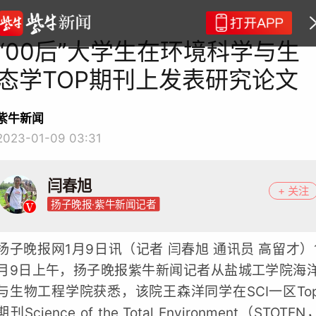
“00后”大学生在环境科学与生
态学TOP期刊上发表研究论文
紫牛新闻
2023-01-09 03:31
闫春旭
+ 关注
扬子晚报·紫牛新闻记者
扬子晚报网1月9日讯（记者 闫春旭 通讯员 高留才）
月9日上午，扬子晚报紫牛新闻记者从盐城工学院海
与生物工程学院获悉，该院王森洋同学在SCI一区To
期刊Science of the Total Environment（STOTEN