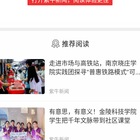
打开紫牛新闻，阅读体验更佳
业读研。“在紫外线辐射和机械磨蚀等作用下，海洋
的塑料垃圾被降解成尺寸小于5mm的微塑
（MPs），其疏水表面通过吸附于有机和无机物（包
环境污染物）迅速形成薄膜结构而沉积在滨海沙滩和
推荐阅读
滩沉积物中。由于MPs体积小、难去除且分布广泛，
洋滩涂中底栖贝类误食MPs的现象极为常见，其物理
走进市场与高铁站，南京晓庄学
化学毒性将可能对生物构成严重危害。”王森洋告诉
院实践团探寻“普惠铁路模式”可
子晚报紫牛新闻记者，他和学长学姐做实验时接触到
路径
微塑料，因为自己是盐城人，在海边长大，对于泥螺
紫牛新闻
濡目染，便有了探究泥螺和双壳类体内的微塑料及其
性的想法。
有意思，有意义！金陵科技学院
学生把千年文脉带到社区课堂
紫牛新闻