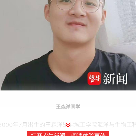
王森洋同学
2000年7月出生的王森洋是盐城工学院海洋与生物工
学院2018级本科生，目前在华中农业大学渔业资源