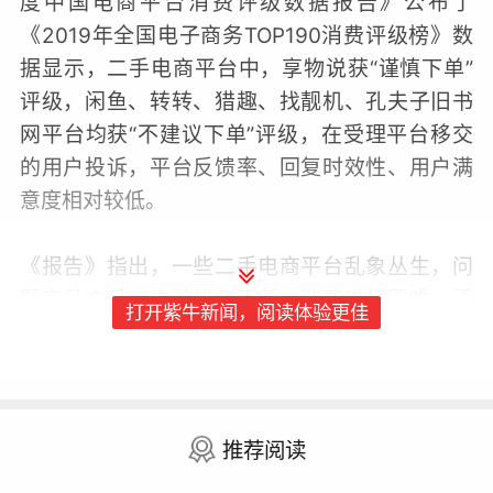
度中国电商平台消费评级数据报告》公布了
《2019年全国电子商务TOP190消费评级榜》数
据显示，二手电商平台中，享物说获“谨慎下单”
评级，闲鱼、转转、猎趣、找靓机、孔夫子旧书
网平台均获“不建议下单”评级，在受理平台移交
的用户投诉，平台反馈率、回复时效性、用户满
意度相对较低。
《报告》指出，一些二手电商平台乱象丛生，问
题商品充斥，诈骗纷争不断，消费维权困难，亟
打开紫牛新闻，阅读体验更佳
待规范整治。主要存在六大问题，售假贩假、以
次充好；卖家虚报高价、欺诈买家；公然出售平
台禁售商品、违禁品；交易过程中强买强卖，卖
家常以送货即确定购买等理由强迫消费者购买；
推荐阅读
买家恶意调换商品；交易支付安全、消费欺诈。