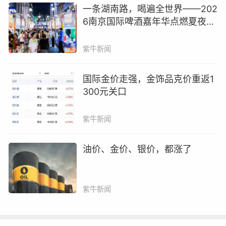
一条湖南路，喝遍全世界——202
【案例一】在“享物说”中奖了，店家却表示无法
6南京国际啤酒嘉年华点燃夏夜消
发货
费新热潮
紫牛新闻
李先生于2019年5月24日参加“享物说”抽抽乐活
动，中奖一直不发货，多次联系客服，客服开始
国际金价走强，金饰品克价重返1
300元关口
说是催促店家，后来又说不发货了，没有给出原
因。后来在多个平台投诉，一家投诉平台通知享
紫牛新闻
物后说，对方称已有回复，可李先生从来没有接
到任何回复。对此，“享物说”发来反馈称：该物
油价、金价、银价，都涨了
品无法发货，我们愿意您补偿一张12元运费券，
希望您笑纳哦，如您接受，该补偿将在24小时内
到账。
紫牛新闻
【案例二】“转转”商品久未发货 售后困难