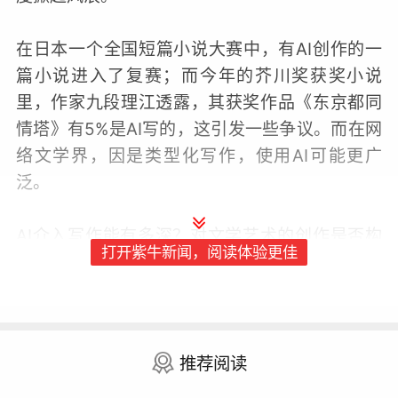
在日本一个全国短篇小说大赛中，有AI创作的一
篇小说进入了复赛；而今年的芥川奖获奖小说
里，作家九段理江透露，其获奖作品《东京都同
情塔》有5%是AI写的，这引发一些争议。而在网
络文学界，因是类型化写作，使用AI可能更广
泛。
AI介入写作能有多深？对文学艺术的创作是否构
打开紫牛新闻，阅读体验更佳
成新的挑战？面对AI在写作领域的“进击”，作为
作家步入文坛的必经之路，文学期刊何为？随着
AI在写作领域的动作日益频繁，文学界人士不得
不面对这些话题。这也是江苏省作协在北京国际
推荐阅读
图书博览会中国作家馆内主办这场“AI时代的文学
期刊”讨论会的主要原因。