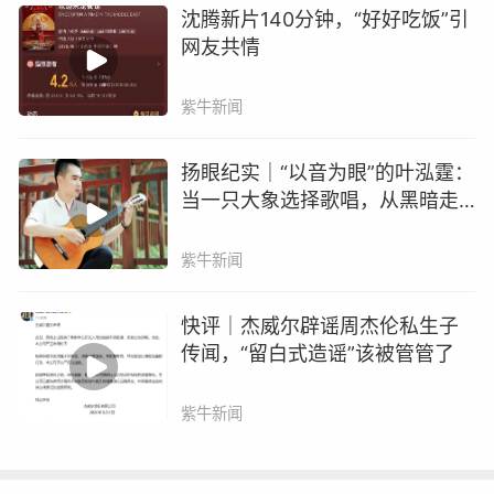
沈腾新片140分钟，“好好吃饭”引
网友共情
紫牛新闻
扬眼纪实｜“以音为眼”的叶泓霆：
当一只大象选择歌唱，从黑暗走
向光亮
紫牛新闻
快评｜杰威尔辟谣周杰伦私生子
传闻，“留白式造谣”该被管管了
欧阳江河与AI打过多次交道，他认为，
“文学面对
紫牛新闻
的是不可知，是尚未成为数据的那一部分，这一
部分跟原创和发现和发明是联系在一起的，而AI