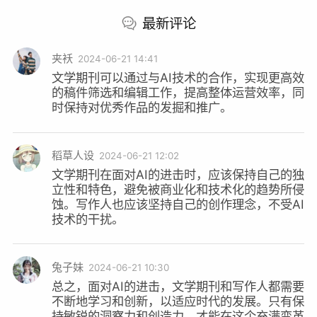
只能处理所有已经进入数据库序列的那一部分”
；
最新评论
“文学一定是跟人类的情绪、想象力和不可知联系
在一起的，它一定不是数据和规则的产物”
。AI从
夹袄
2024-06-21 14:41
根本上改变文学写作、文学阅读、文学编辑和出
文学期刊可以通过与AI技术的合作，实现更高效
的稿件筛选和编辑工作，提高整体运营效率，同
版，“所有的环节它要彻底的改变，我觉得根本不
时保持对优秀作品的发掘和推广。
可能。”他断言，“文学和诗歌一定是AI最后渗透
进来，甚至有可能根本不可能胜任这一领域”。
稻草人设
2024-06-21 12:02
文学期刊在面对AI的进击时，应该保持自己的独
对于AI技术进入写作领域，《十月》杂志总编陈
立性和特色，避免被商业化和技术化的趋势所侵
东捷、《雨花》杂志副主编育邦、《扬子江文学
蚀。写作人也应该坚持自己的创作理念，不受AI
技术的干扰。
评论》杂志副主编何同彬等人大多认为，目前AI
技术只能作为辅助手段。在写作时，它可以帮忙
收集材料，甚至提供思路；在编辑时，它可以替
兔子妹
2024-06-21 10:30
代一些有规则的重复劳动，比如校对，因为校对
总之，面对AI的进击，文学期刊和写作人都需要
不断地学习和创新，以适应时代的发展。只有保
规则非常明确，但它无法胜任编辑工作，如让它
持敏锐的洞察力和创造力，才能在这个充满变革