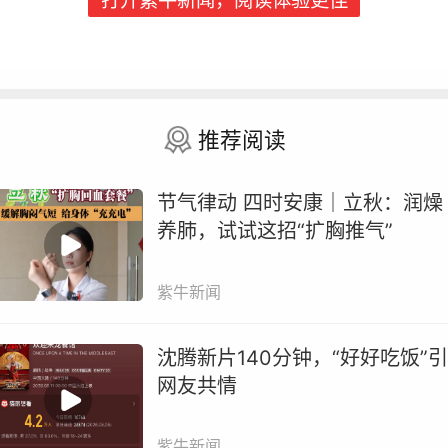
打开紫牛新闻，阅读体验更佳
推荐阅读
节气律动 四时安康｜立秋：润燥
当天的义诊现场人头攒动，听说省城大医院的专家来
养肺，试试这招“扩胸推气”
里义诊，来自八滩镇各个村子的村民们一大早就来
队。坐诊专家耐心细致地倾听村民的描述，查看病历
紫牛新闻
告，认真解答疑问，提出专业指导意见。
沈腾新片140分钟，“好好吃饭”引
网友共情
紫牛新闻