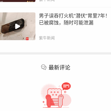
男子误吞打火机“潜伏”胃里7年！
已被腐蚀，随时可能泄漏
紫牛新闻
最新评论
70多岁的王大爷因为糖尿病继发脑梗行动不便，在
伴和志愿者的搀扶下，找到了二附院神经内科副主任
师刘梅。经过问诊，刘梅发现老人不仅行动困难，手
动得厉害，记忆力也下降明显，言语交流有障碍，判
老人合并有帕金森综合症，还伴有血管性认知障碍。
梅建议老人家属，赶紧带他去县人民医院神经内科进