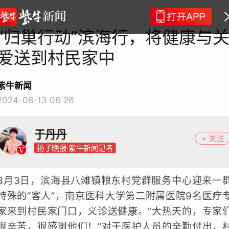
“归巢行动”滨海行，将健康与
爱送到村民家中
紫牛新闻
2024-08-13 06:26
于丹丹
+ 关注
扬子晚报·紫牛新闻记者
8月3日，滨海县八滩镇粮东村党群服务中心迎来一
特殊的“客人”，南京医科大学第二附属医院9名医疗
家来到村民家门口，义诊送健康。“大热天的，专家
很辛苦，很感谢他们！”对于医护人员的辛勤付出，