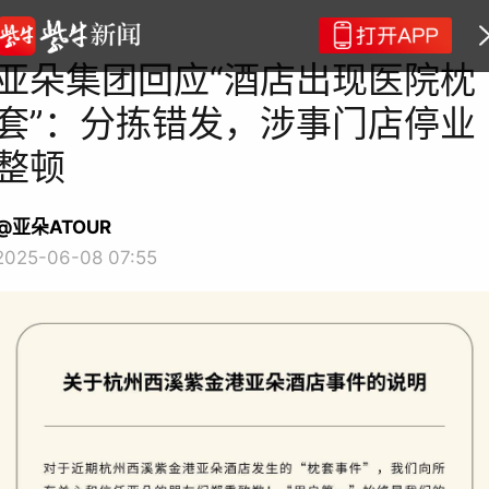
亚朵集团回应“酒店出现医院枕
套”：分拣错发，涉事门店停业
整顿
@亚朵ATOUR
2025-06-08 07:55