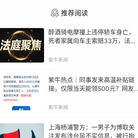
推荐阅读
醉酒骑电摩撞上违停轿车身亡，
死者家属向车主索赔33万，法院
判了
紫牛新闻
紫牛热点｜同事发来高温补贴链
接，仅限当天能领500元？网友
差点被骗，幸好多问了一下
紫牛新闻
上海杨浦警方：一男子为博取关
注发布涉台风不实信息，被行拘