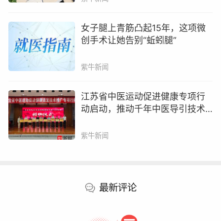
女子腿上青筋凸起15年，这项微
创手术让她告别“蚯蚓腿”
紫牛新闻
患者脾脏损伤严重。通讯员供图
江苏省中医运动促进健康专项行
介入与血管外科、肝胆胰脾外科、骨科值班人员
动启动，推动千年中医导引技术
接到信息后紧急会诊。“我们给患者做了主动脉
“有标准、进临床、惠基层”
CTA、增强CT检查，提示她降主动脉上段破裂，
紫牛新闻
因外伤撞击形成了假性动脉瘤，大小约
5cm*2.5cm，这就像一颗‘不定时炸弹’，一旦破
裂，死亡率高达90%以上。”介入与血管外科主
最新评论
任、博士郝国强介绍。同时，张女士脾脏破裂引
起的大出血，同样需要尽快手术。