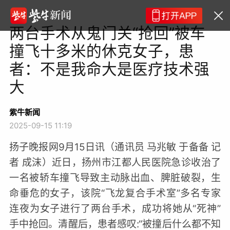
两台手术从鬼门关“抢回”被车
撞飞十多米的休克女子，患
者：不是我命大是医疗技术强
大
紫牛新闻
2025-09-15 11:19
扬子晚报网9月15日讯（通讯员 马兆敏 于备备 记
者 成沫）近日，扬州市江都人民医院急诊收治了
一名被轿车撞飞导致主动脉出血、脾脏破裂，生
命垂危的女子，该院“飞龙复合手术室”多名专家
连夜为女子进行了两台手术，成功将她从“死神”
手中抢回。清醒后，患者感叹:“被撞后什么都不知