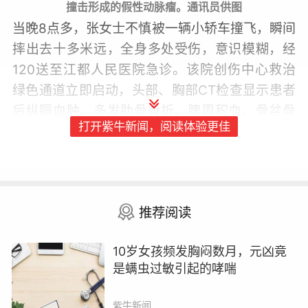
撞击形成的假性动脉瘤。通讯员供图
当晚8点多，张女士不慎被一辆小轿车撞飞，瞬间
摔出去十多米远，全身多处受伤，意识模糊，经
120送至江都人民医院急诊。该院创伤中心救治
绿色通道立即启动，头部、胸部CT检查显示患者
后纵膈血肿、多发肋骨骨折、脾周积血、骨盆骨
打开紫牛新闻，阅读体验更佳
折。结合检验结果，医院考虑患者失血性休克，
立即将其收治在ICU（重症医学科）救治。
推荐阅读
10岁女孩频发胸闷数月，元凶竟
是螨虫过敏引起的哮喘
紫牛新闻