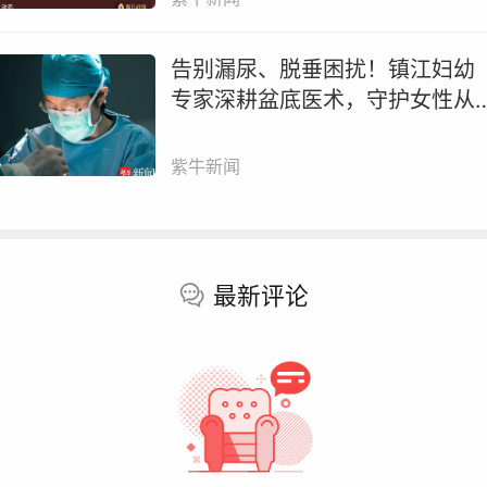
醒信号，实现夜间睡眠改善与日间功能提升的双重
破。 “近年来，双食欲素受体拮抗剂（DORA）类药
告别漏尿、脱垂困扰！镇江妇幼
不断问世，达利雷生是其中杰出代表之一。达利雷生
专家深耕盆底医术，守护女性从
衰期约为8小时，让患者既可一夜安眠，又无次日残
容人生
效应。”黄志力表示。
紫牛新闻
意大利比萨大学教授、剑桥睡眠医学专家劳拉·帕拉
尼过去几年里参与了达利雷生在欧洲的临床应用与真
世界数据等多项研究，她在此次论坛上分享了《欧洲
最新评论
眠管理最新进展》。“DORA类药物获美国、日本、意
利等多个国家指南推荐，从传统抗失眠药切换至DOR
类药物已成为临床的共识。”
首都医科大学宣武医院王玉平教授是达利雷生中国Ⅲ
临床研究主要牵头人，他在论坛上对该研究数据进行