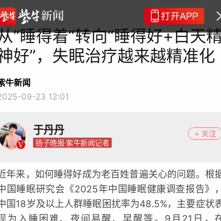
从“睡得着”转向“睡得好+白天
神好”，失眠治疗越来越精准化
紫牛新闻
2025-09-23 12:01
于丹丹
+ 关注
扬子晚报·紫牛新闻记者
近年来，如何睡得好成为老百姓普遍关心的问题。根
中国睡眠研究会《2025年中国睡眠健康调查报告》
中国18岁及以上人群睡眠困扰率为48.5%，主要症状
现为入睡困难、夜间易醒、早醒等。9月21日，