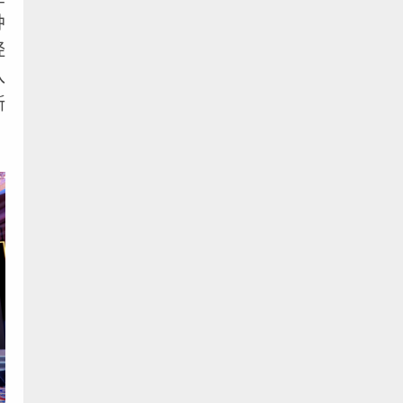
肿
经
入
新