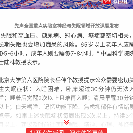
先声全国重点实验室神经与失眠领域开放课题发布
“失眠和高血压、糖尿病、冠心病、癌症都密切相关
长期失眠也会增加痴呆的风险。65岁以上老年人应
够5-6小时，成年人则要睡够7-8小时。” 中国科学院
士陆林教授表示。
北京大学第六医院院长岳伟华教授提示公众需要密切
注失眠症状：入睡困难，卧床超过30分钟仍无法
睡；睡着后觉醒2次以上且难再入睡；清晨早醒30分
以上；白天嗜睡、记忆功能下降、焦虑抑郁伴有情绪
怒等。如果上述失眠症状每周出现3次以上，持续3
月以上，建议及时前往医院睡眠、精神、心理、神经