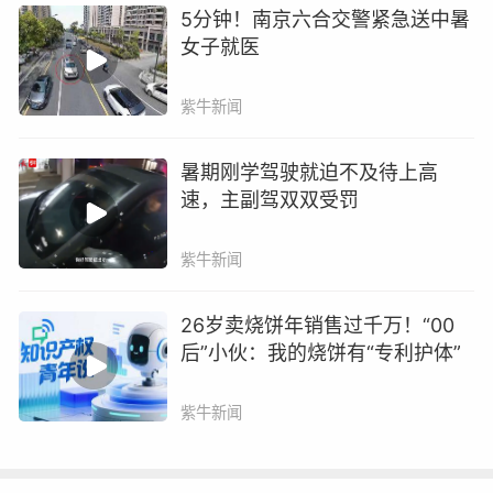
5分钟！南京六合交警紧急送中暑
任，李亮自行承担20%的责任。最终，法院判决
女子就医
酒店赔偿李亮各项损失159336元。
紫牛新闻
法官表示，根据《中华人民共和国民法典》第一
千一百九十八条第一款规定：“宾馆、商场、银
暑期刚学驾驶就迫不及待上高
行、车站、机场、体育场馆、娱乐场所等经营场
速，主副驾双双受罚
所、公共场所的经营者、管理者或者群众性活动
的组织者，未尽到安全保障义务，造成他人损害
紫牛新闻
的，应当承担侵权责任”。酒店门口的道路安全责
任主体应为酒店，下过雨的路面较为湿滑，酒店
26岁卖烧饼年销售过千万！“00
后”小伙：我的烧饼有“专利护体”
应当对湿滑路段进行提示，但责任主体的安保义
务并不仅仅局限于对危险因素的告知，还应当包
紫牛新闻
括添加必要防护措施；正如本案所述，酒店工作
人员虽然已对路面危险通过摆放锥桶的方式予以
警示，但显然酒店仍然可以通过铺设地毯等方式