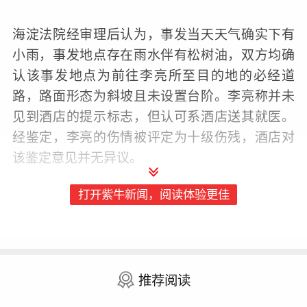
海淀法院经审理后认为，事发当天天气确实下有
小雨，事发地点存在雨水伴有松树油，双方均确
认该事发地点为前往李亮所至目的地的必经道
路，路面形态为斜坡且未设置台阶。李亮称并未
见到酒店的提示标志，但认可系酒店送其就医。
经鉴定，李亮的伤情被评定为十级伤残，酒店对
该鉴定意见并无异议。
打开紫牛新闻，阅读体验更佳
法院认为，法院通过查看当日酒店监控，认为酒
店虽然放置了锥桶，但对提醒地面湿滑并未起到
明显警示作用，且该湿滑路段未铺设防滑装置，
存在一定的安全隐患；同时考虑事发地点坡度不
推荐阅读
大，李亮行走时亦未完全做到审慎小心，故法院
结合双方的证据判定由酒店承担80%的赔偿责