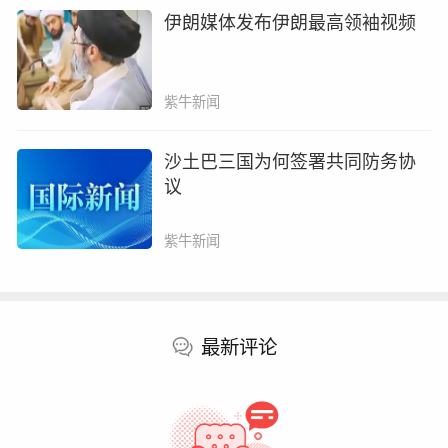
伊朗媒体发布伊朗最高领袖视频
“强降雨容易造成低洼农田渍涝，加上大风和强对
流天气将引起局地植株倒伏，导致机收作业困
紫牛新闻
难。”盛杰说，江南北部等地强降雨及对流天气不
利于早稻晒田控蘖，田间适温高湿环境也易诱发
沙土巴三国为何签署共同防务协
喜湿病虫害发生蔓延。
议
盛杰建议，江汉、江淮等地需及时疏通沟渠、排
紫牛新闻
涝散墒，避免积水渍涝导致小麦根系早衰和倒
伏；倒伏田块雨后应立即排除积水，优先组织收
割，减轻产量损失。同时，做好收获机具和烘干
设备调度，抓住降水间隙抢收成熟小麦和油菜。
最新评论
江南等地需加强稻田管理，科学控水晒田，控制
无效分蘖、精准追肥促壮。