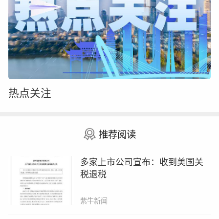
“此轮降雨过程也会影响北方地区，如陕西、山
西、河南、河北、山东等地先后将有中到大雨，
局地暴雨。28日之后，降雨强度减弱，影响范围
缩小。”盛杰说。
热点关注
盛杰提醒，上述受影响地区发生地质灾害的气象
风险较高，注意防范城市内涝、山洪泥石流，公
众需随时关注预警信息变化，避免在沟谷、斜
推荐阅读
坡、陡崖（坎）等高风险地带逗留。
多家上市公司宣布：收到美国关
做好夏收夏种，防范农田渍涝影响
税退税
目前，江汉、江淮等地小麦处于成熟收获期，油
紫牛新闻
菜收获处于尾声。