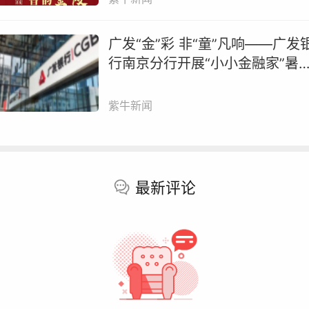
过去数十年穿越周期的能力。
广发“金”彩 非“童”凡响——广发
华尔街开始给予更高估值的，是那些能够定义未来十
行南京分行开展“小小金融家”暑
技术基础设施的公司。美光的变化是这一趋势最典型
系列活动
缩影。过去12个月时间里，美光市值增长超8倍。
紫牛新闻
长期以来，存储芯片一直被视为典型的周期行业。价
波动剧烈、行业供给容易失衡、盈利高度依赖景气
期，存储公司过去很难获得类似软件或者互联网平台
最新评论
高估值。
AI的出现，正在改变这一逻辑。随着大模型训练规模
断扩大，HBM（高带宽存储）已经成为AI服务器中
可或缺的关键部件。GPU性能越强，对HBM的需求
越高，而训练模型所需的数据吞吐量，也正在推