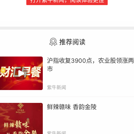
打开紫牛新闻，阅读体验更佳
过去，美股市值前十始终会保留几张“传统经济”的
孔，如伯克希尔、沃尔玛、埃克森美孚、通用电气
等。但现在银行、零售、石油、保险、工业等传统行
的代表企业，全部消失在市值前十之列。
推荐阅读
即将在6月上市的SpaceX估值有望冲击1.25万亿
沪指收复3900点，农业股领涨两
元，随后推进IPO的OpenAI与Anthropic也被市场视
市
潜在的“万亿美元公司”。这意味着，美股市值前十的
次在未来数月仍可能继续产生剧烈变化。
紫牛新闻
市值排名变化的背后是资本定价逻辑，以及未来增长
鲜辣赣味 香韵金陵
期的整体迁移。从美股市场看，尽管被美光反超，但
克希尔仍是全球最稳健的商业帝国之一。保险、铁路
能源、消费，再加上庞大的现金储备，构成了这家公
紫牛新闻