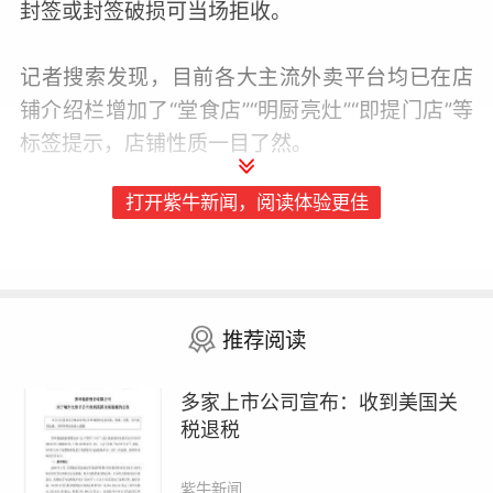
封签或封签破损可当场拒收。
记者搜索发现，目前各大主流外卖平台均已在店
铺介绍栏增加了“堂食店”“明厨亮灶”“即提门店”等
标签提示，店铺性质一目了然。
打开紫牛新闻，阅读体验更佳
随后，记者在外卖平台联系到一家信息显示为档
口的炸鸡门店，店长告诉记者，他们按平台要求
提供相关信息，目前标注“非堂食”还需平台完
成。
推荐阅读
记者从美团食品安全负责人处了解到，新规要求
多家上市公司宣布：收到美国关
既不提供现场就餐，也不能持续自提的商家打
税退税
标。6月1日起，美团将支持全量商家自主设置
“有/无堂食”“有/无明厨亮灶”等标识，标识会在商
紫牛新闻