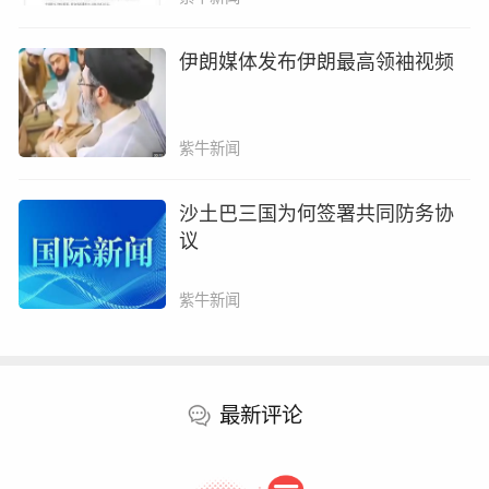
家列表页、商家主页面显著位置展示。
伊朗媒体发布伊朗最高领袖视频
在社交平台上记者注意到，有网友在收到外卖时
发现手提袋中有被撕下的白色封条纸，不少网友
认为是工作人员失误操作，事实果真如此吗？记
紫牛新闻
者在一家轻食门店看到，工作人员包装的时候的
确会将白色封条纸顺手放进手提袋中。
沙土巴三国为何签署共同防务协
议
紫牛新闻
最新评论