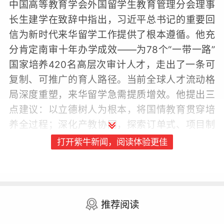
中国高等教育学会外国留学生教育管理分会理事
长生建学在致辞中指出，习近平总书记的重要回
信为新时代来华留学工作提供了根本遵循。他充
分肯定南审十年办学成效——为78个“一带一路”
国家培养420名高层次审计人才，走出了一条可
复制、可推广的育人路径。当前全球人才流动格
局深度重塑，来华留学急需提质增效。他提出三
点建议：以立德树人为根本，将国情教育贯穿培
养全过程；深化产教协同，探索订单式、项目制
培养新范式；拓宽文明互鉴渠道，培育善于沟通
打开紫牛新闻，阅读体验更佳
的青年文化使者。
江苏省教育厅副厅长杨树兵在致辞中表示，江苏
来华留学工作近年来规模稳步扩大，质量持续提
推荐阅读
升，活动品牌化不断增强。他指出，下一步江苏