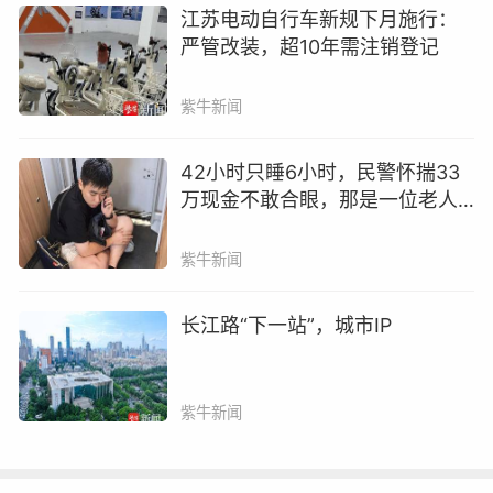
将从三个方面持续落实回信精神：一是全链条严
江苏电动自行车新规下月施行：
把招生培养毕业关口，建强师资和管理队伍，让
严管改装，超10年需注销登记
留学生学有所获；二是优化国情教育课程，打造
紫牛新闻
“锦绣江苏”“悦读江苏”品牌，让留学生沉浸式感受
中国发展成果；三是引导留学生讲好中国故事，
42小时只睡6小时，民警怀揣33
当好中外交流使者，持续培育知华友华高层次人
万现金不敢合眼，那是一位老人
才。
的养老钱
紫牛新闻
南京审计大学党委书记董必荣在致辞中介绍了学
校来华留学教育的探索历程。他表示，高层次来
长江路“下一站”，城市IP
华留学生培养要注重专业培养，让留学生掌握技
能、理解制度逻辑，成为真正的专业骨干；要让
留学生理解中国的发展逻辑与治理模式，实现从
紫牛新闻
“来过中国”到“读懂中国”的跨越；要创新培养模
式，期待以本次研讨为新起点，与各兄弟单位建